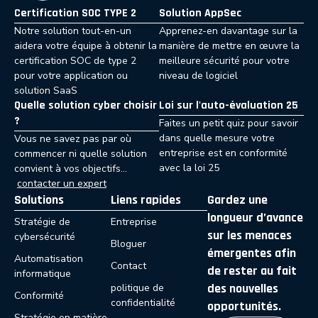
Certification SOC TYPE 2
Solution AppSec
Notre solution tout-en-un
Apprenez-en davantage sur la
aidera votre équipe à obtenir la
manière de mettre en œuvre la
certification SOC de type 2
meilleure sécurité pour votre
pour votre application ou
niveau de logiciel
solution SaaS
Quelle solution cyber choisir
Loi sur l'auto-évaluation 25
?
Faites un petit quiz pour savoir
dans quelle mesure votre
Vous ne savez pas par où
entreprise est en conformité
commencer ni quelle solution
avec la loi 25
convient à vos objectifs…
contacter un expert
Solutions
Liens rapides
Gardez une
longueur d’avance
Stratégie de
Entreprise
sur les menaces
cybersécurité
Bloguer
émergentes afin
Automatisation
Contact
de rester au fait
informatique
des nouvelles
politique de
Conformité
confidentialité
opportunités.
Stratégie en matière